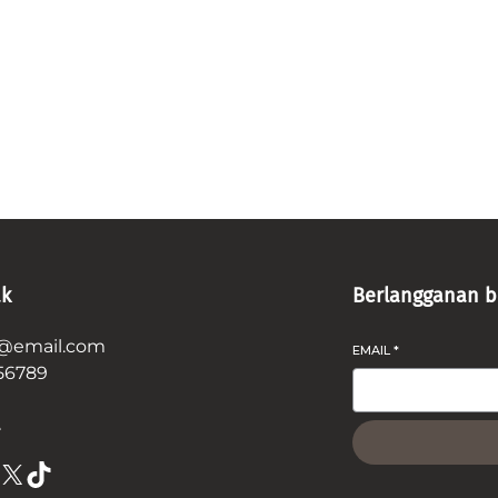
Lihat
k
Berlangganan b
@email.com
EMAIL
*
56789